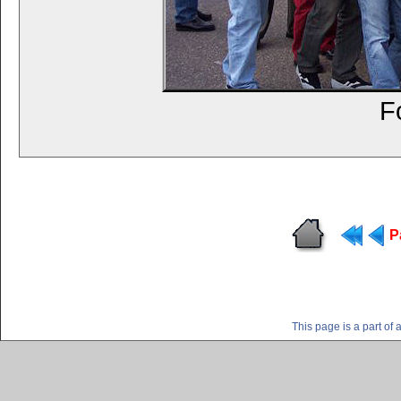
F
P
This page is a part o